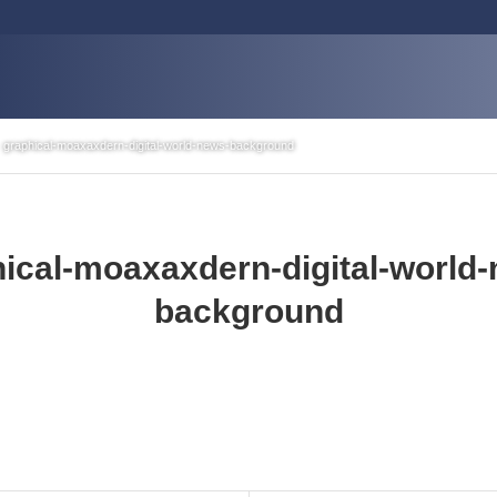
graphical-moaxaxdern-digital-world-news-background
ical-moaxaxdern-digital-world
background