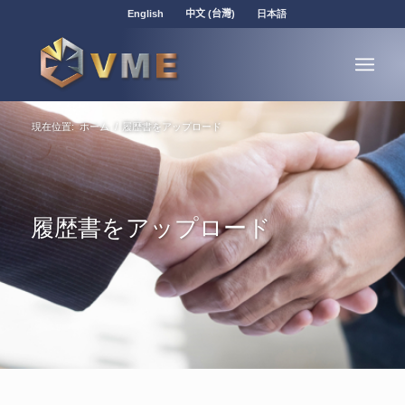
English
中文 (台灣)
日本語
現在位置:
ホーム
/
履歴書をアップロード
履歴書をアップロード