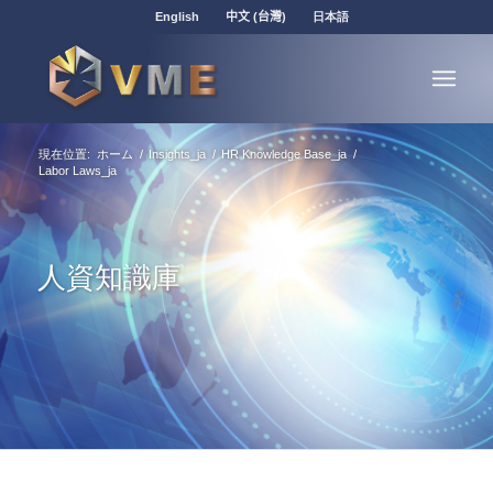
English
中文 (台灣)
日本語
現在位置:
ホーム
/
Insights_ja
/
HR Knowledge Base_ja
/
Labor Laws_ja
人資知識庫