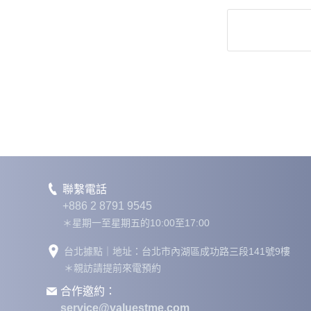
聯繫電話
+886 2 8791 9545
＊星期一至星期五的10:00至17:00
台北據點｜地址：台北市內湖區成功路三段141號9樓
＊親訪請提前來電預約
合作邀約：
service@valuestme.com