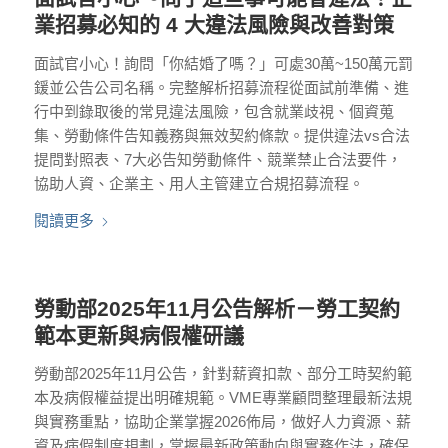
業招募必知的 4 大違法風險與改善對策
面試官小心！詢問「你結婚了嗎？」可處30萬~150萬元罰
鍰並公告公司名稱。完整解析招募流程從面試前準備、進
行中到錄取後的常見違法風險，包含就業歧視、個資蒐
集、勞動條件告知義務與無效契約條款。提供違法vs合法
提問對照表、7大必告知勞動條件、競業禁止合法要件，
協助人資、企業主、用人主管建立合規招募流程。
閱讀更多
勞動部2025年11月公告解析－勞工契約
範本更新與病假權研議
勞動部2025年11月公告，針對薪資扣款、部分工時契約範
本及病假權益提出明確規範。VME專業顧問整理最新法規
與實務重點，協助企業掌握2026佈局，做好人力資源、薪
資及病假制度規劃，掌握最新政策動向與實務作法，確保