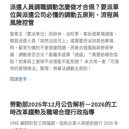
派遣人員調職調動怎麼做才合規？要派單
位與派遣公司必懂的調動五原則、流程與
風險控管
當業主（要派單位）因排休、淡旺季、客訴或案場調度，
導致派遣人員「突然沒班可上」或需要改派到其他案場
時，最常引爆的不是營運問題，而是合規風險與勞資爭
議：調動是否合法？距離多遠算「過遠」？需要給哪些協
助？如果員工覺得不合理能不能拒絕？ 本文用一套「可落
地的管理做法」整理：勞基法調動五原則！
閱讀更多
勞動部2025年12月公告解析－2026的工
時改革趨勢及職場合理行政指導
VME 顧問針對工時議題，協助企業人資提前進行 2026 年